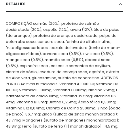
DETALHES
COMPOSIÇÃO salmão (20%), proteína de salmão
desidratada (20%), espelta (12%), aveia (12%), óleo de peixe
(de arenque), proteína de arenque desidratada, polpa de
beterraba seca, cenoura seca, farinha de alfafa, inulina,
frutooligossacarídeos , extrato de levedura (fonte de mano-
oligossacarídeos), banana seca (0,5%), kiwi seco (0,5%),
manga seca (0,5%), mamão seco (0,5%), abacaxi seco
(0,5%), espinafre seco , cascas e sementes de psyllium,
cloreto de sódio, levedura de cerveja seca, açafrão, extrato
de Aloe vera, glucosamina, sulfato de condroitina. ADITIVOS
POR KG Aditivos nutricionais: Vitamina A 10000UI; Vitamina D3
1000UI; Vitamina E 100mg; Vitamina C 100mg; Niacina 25mg; D-
pantotenato de cálcio 10mg; Vitamina B2 5mg; Vitamina B6
4mg; Vitamina B1 3mg; Biotina 0,25mg; Ácido fólico 0,30mg;
Vitamina B12 0,04mg; Cloreto de Colina 2500mg; Zinco (óxido
de zinco): 86,7 mg; Zinco (sulfato de zinco monohidratado):
43,7 mg; Manganês (sulfato de manganês monohidratado):
48,8mg; Ferro [sulfato de ferro (II) monohidratado]: 14,5 mg;