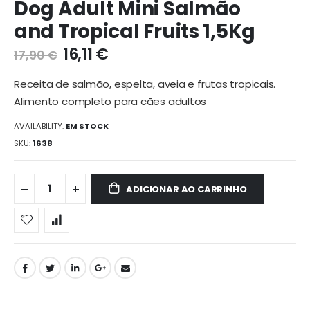
Dog Adult Mini Salmão
início
and Tropical Fruits 1,5Kg
da
galeria
16,11 €
17,90 €
de
imagens
Receita de salmão, espelta, aveia e frutas tropicais.
Alimento completo para cães adultos
AVAILABILITY:
EM STOCK
SKU
1638
ADICIONAR AO CARRINHO