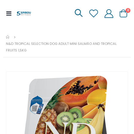
it
0
Menu
Carrinh
de
Navegação
N&D TROPICAL SELECTION DOG ADULT MINI SALMÃO AND TROPICAL
FRUITS 1,5KG
Ir
para
o
fim
da
galeria
de
imagens