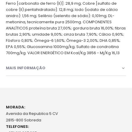
Ferro [carbonato de ferro (II)]: 28,9 mg; Cobre [sulfato de
cobre (II) pentahidratado]: 12,8 mg; Iodo (iodato de cálcio
anidro): 1,56 mg; Selênio (selenito de sódio): 0,101mg; DL-
metionina, tecnicamente pura 2500mg. COMPONENTES
ANALÍTICOS proteína bruta 27,00%; gordura bruta 16,00%; fibras
brutas 2,90%; umidade 9,00%; cinza bruta 7,90%; Cálcio 0,90%;
Fósforo 0,80%; Ômega-6 1,60%; Ômega-3 2,00%; DHA 0,85%;
EPA 0,55%; Glucosamina 1000mg/kg; Sulfato de condroitina
700mg/kg. VALOR ENERGÉTICO EM Kcal/Kg 3856 - Mj/Kg 16,13
MAIS INFORMAÇÃO
MORADA:
Avenida da Republica 5 CV
2815-800 Sobreda
TELEFONES: