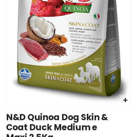
Ir
N&D Quinoa Dog Skin &
para
o
Coat Duck Medium e
início
da