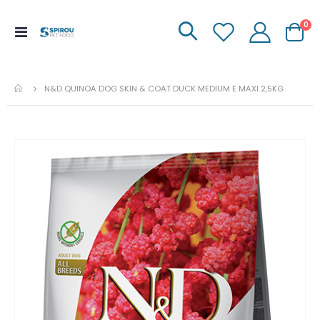
it
0
Menu
Carrinh
de
Navegação
N&D QUINOA DOG SKIN & COAT DUCK MEDIUM E MAXI 2,5KG
Ir
para
o
fim
da
galeria
de
imagens