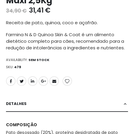
Maxi 2,5Kg
galeria
31,41 €
34,90 €
de
imagens
Receita de pato, quinoa, coco e açafrão.
Farmina N & D Quinoa Skin & Coat é um alimento
dietético completo para cães, recomendado para a
redução de intolerâncias a ingredientes e nutrientes.
AVAILABILITY:
SEM STOCK
SKU
479
DETALHES
COMPOSIÇÃO
Pato desossado (20%), proteína desidratada de pato