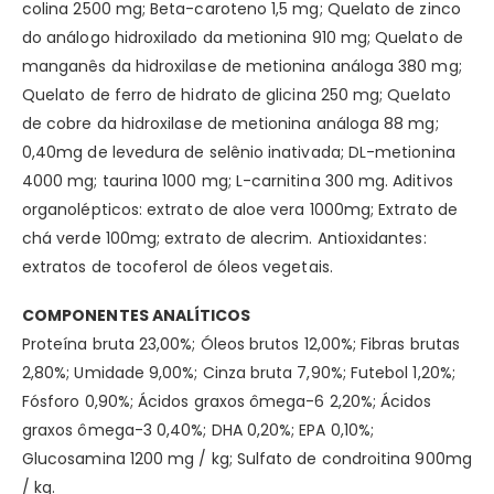
colina 2500 mg; Beta-caroteno 1,5 mg; Quelato de zinco
do análogo hidroxilado da metionina 910 mg; Quelato de
manganês da hidroxilase de metionina análoga 380 mg;
Quelato de ferro de hidrato de glicina 250 mg; Quelato
de cobre da hidroxilase de metionina análoga 88 mg;
0,40mg de levedura de selênio inativada; DL-metionina
4000 mg; taurina 1000 mg; L-carnitina 300 mg. Aditivos
organolépticos: extrato de aloe vera 1000mg; Extrato de
chá verde 100mg; extrato de alecrim. Antioxidantes:
extratos de tocoferol de óleos vegetais.
COMPONENTES ANALÍTICOS
Proteína bruta 23,00%; Óleos brutos 12,00%; Fibras brutas
2,80%; Umidade 9,00%; Cinza bruta 7,90%; Futebol 1,20%;
Fósforo 0,90%; Ácidos graxos ômega-6 2,20%; Ácidos
graxos ômega-3 0,40%; DHA 0,20%; EPA 0,10%;
Glucosamina 1200 mg / kg; Sulfato de condroitina 900mg
/ kg.