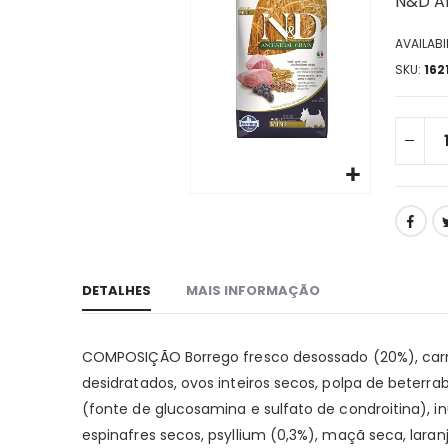
N&D An
da
galeria
AVAILABIL
de
imagens
SKU
162
Ir
para
o
início
DETALHES
MAIS INFORMAÇÃO
da
galeria
de
COMPOSIÇÃO Borrego fresco desossado (20%), carne 
imagens
desidratados, ovos inteiros secos, polpa de beterra
(fonte de glucosamina e sulfato de condroitina), in
espinafres secos, psyllium (0,3%), maçã seca, lara