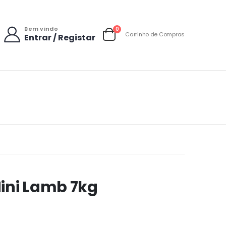
Bem vindo
items
0
Carrinho de Compras
Entrar / Registar
Carrinho
ini Lamb 7kg