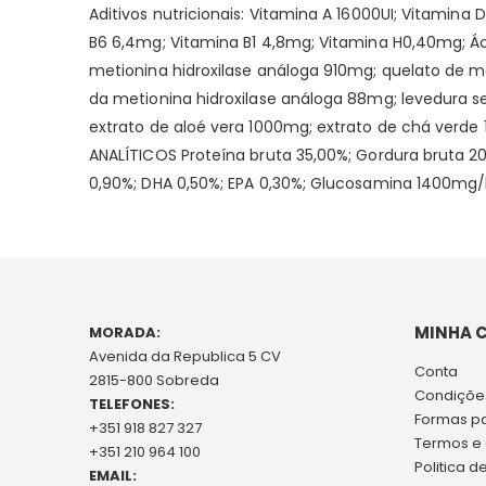
Aditivos nutricionais: Vitamina A 16000UI; Vitamin
B6 6,4mg; Vitamina B1 4,8mg; Vitamina H0,40mg; Áci
metionina hidroxilase análoga 910mg; quelato de m
da metionina hidroxilase análoga 88mg; levedura s
extrato de aloé vera 1000mg; extrato de chá verde
ANALÍTICOS Proteína bruta 35,00%; Gordura bruta 20
0,90%; DHA 0,50%; EPA 0,30%; Glucosamina 1400mg/k
MINHA 
MORADA:
Avenida da Republica 5 CV
Conta
2815-800 Sobreda
Condições
TELEFONES:
Formas p
+351 918 827 327
Termos e
+351 210 964 100
Politica d
EMAIL: