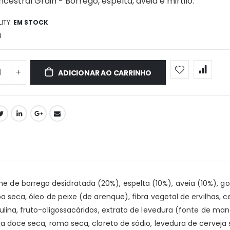
cestral Grain - Borrego, espelta, aveia e mirtilo.
ITY:
EM STOCK
1
ADICIONAR AO CARRINHO
de borrego desidratada (20%), espelta (10%), aveia (10%), go
ba seca, óleo de peixe (de arenque), fibra vegetal de ervilhas, 
ulina, fruto-oligossacáridos, extrato de levedura (fonte de mana
nja doce seca, romã seca, cloreto de sódio, levedura de cerveja