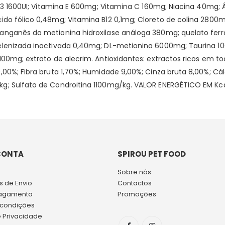
a D3 1600UI; Vitamina E 600mg; Vitamina C 160mg; Niacina 40mg
do fólico 0,48mg; Vitamina B12 0,1mg; Cloreto de colina 2800m
anganês da metionina hidroxilase análoga 380mg; quelato ferro
elenizada inactivada 0,40mg; DL-metionina 6000mg; Taurina 10
 100mg; extrato de alecrim. Antioxidantes: extractos ricos em 
,00%; Fibra bruta 1,70%; Humidade 9,00%; Cinza bruta 8,00%; C
g; Sulfato de Condroitina 1100mg/kg. VALOR ENERGÉTICO EM Kcal
CONTA
SPIROU PET FOOD
Sobre nós
 de Envio
Contactos
agamento
Promoções
 condições
e Privacidade