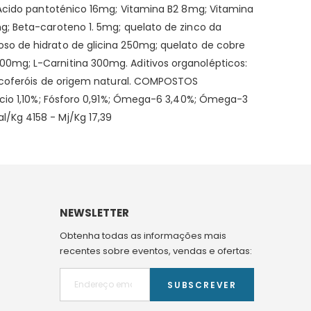
; Ácido pantoténico 16mg; Vitamina B2 8mg; Vitamina
g; Beta-caroteno 1. 5mg; quelato de zinco da
so de hidrato de glicina 250mg; quelato de cobre
00mg; L-Carnitina 300mg. Aditivos organolépticos:
tocoferóis de origem natural. COMPOSTOS
álcio 1,10%; Fósforo 0,91%; Ómega-6 3,40%; Ómega-3
/Kg 4158 - Mj/Kg 17,39
NEWSLETTER
Obtenha todas as informações mais
recentes sobre eventos, vendas e ofertas:
SUBSCREVER