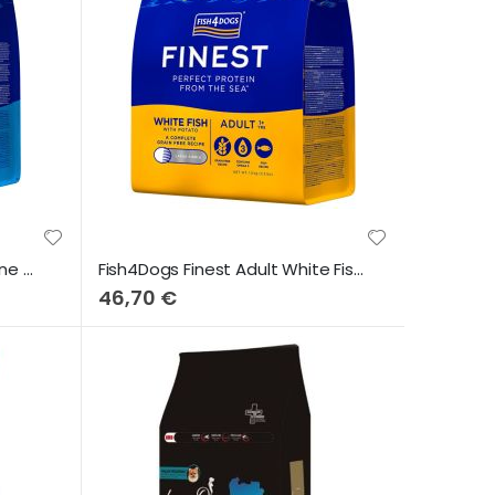
Fish4Dogs Finest Adult Sardine & Sweet Potato (Small Bites) 6Kg
Fish4Dogs Finest Adult White Fish & Potato (Small Bites) 6Kg
46,70 €