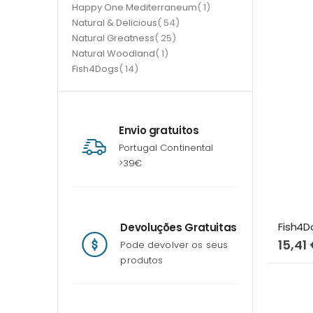
item
Happy One Mediterraneum
1
item
Natural & Delicious
54
item
Natural Greatness
25
item
Natural Woodland
1
item
Fish4Dogs
14
Envio gratuitos
Portugal Continental
>39€
Devoluções Gratuitas
15,41
Pode devolver os seus
produtos