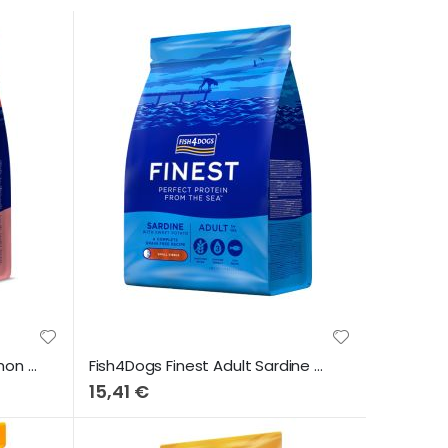
Fish4Dogs Finest Senior Salmon & Sweet Potato (Small Bites) 1,5Kg
Fish4Dogs Finest Adult Sardine & Sweet Potato (Small Bites) 1,5Kg
15,41 €