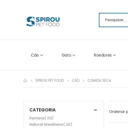
Cão
Gato
Roedores
SPIROU PET FOOD
CÃO
COMIDA SECA
CATEGORIA
Ordenar 
item
Farmina
113
item
Natural Greatness
26