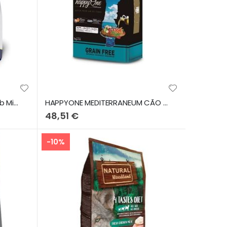
N&D Dog Quinoa Senior Lamb Mini 1,5Kg
HAPPYONE MEDITERRANEUM CÃO RAÇAS PEQUENAS SARDINHA 7kg
48,51 €
-10%