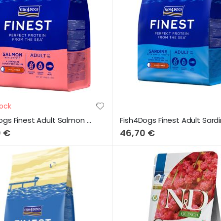
ock
Fish4Dogs Finest Adult Salmon & Potato (Small Bites) 6Kg
0 €
46,70 €