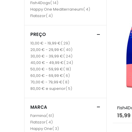
item
Fish4Dogs
14
item
Happy One Mediterraneum
4
item
Flatazor
4
PREÇO
item
10,00 €
-
19,99 €
29
item
20,00 €
-
29,99 €
40
item
30,00 €
-
39,99 €
24
item
40,00 €
-
49,99 €
24
item
50,00 €
-
59,99 €
18
item
60,00 €
-
69,99 €
6
item
70,00 €
-
79,99 €
8
item
80,00 €
e superior
5
MARCA
15,99
item
Farmina
61
item
Flatazor
4
item
Happy One
3