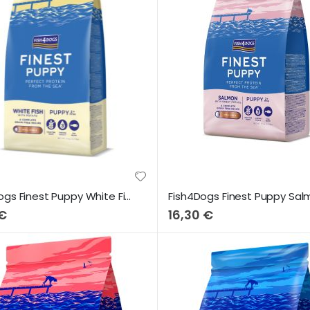
Fish4Dogs Finest Puppy White Fish & Potato (Small Bites) 1,5Kg
 €
16,30 €