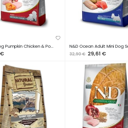
N&D Dog Pumpkin Chicken & Pomegranate Puppy Medium Maxi 2.5kg
 €
Preço
29,61 €
32,90 €
Especial