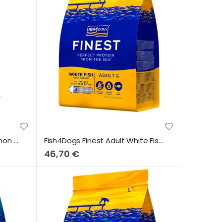
Fish4Dogs Finest Puppy Salmon & Sweet Potato (Small Bites) 1,5Kg
Fish4Dogs Finest Adult White Fish & Potato (Large Bites) 6Kg
46,70 €