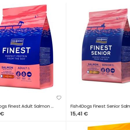
Fish4Dogs Finest Adult Salmon & Potato (Small Bites) 1,5Kg
 €
15,41 €