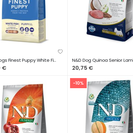
Fish4Dogs Finest Puppy White Fish & Potato (Large Bites) 6Kg
0 €
20,75 €
-10%