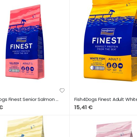
Fish4Dogs Finest Senior Salmon & Sweet Potato (Large Bites) 1,5Kg
 €
15,41 €