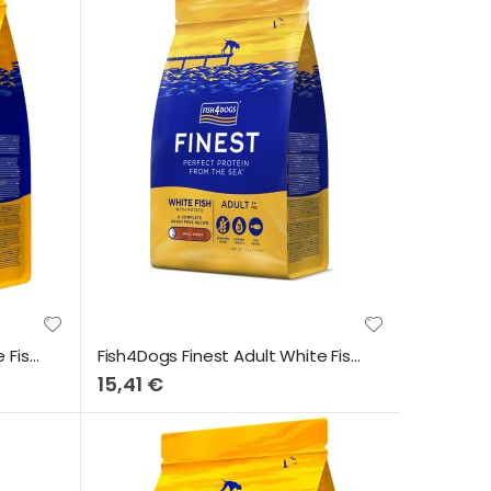
Fish4Dogs Finest Adult White Fish & Potato (Large Bites) 1,5Kg
Fish4Dogs Finest Adult White Fish & Potato (Small Bites) 1,5Kg
15,41 €