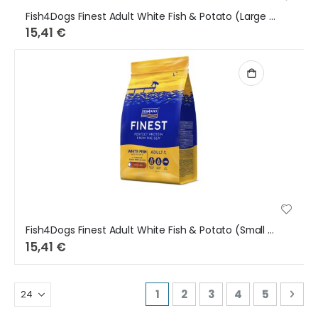
Fish4Dogs Finest Adult White Fish & Potato (Large Bites) 1,5Kg
15,41 €
Fish4Dogs Finest Adult White Fish & Potato (Small Bites) 1,5Kg
15,41 €
Page
You're currently reading pa
Page
Page
Page
Page
Pag
Seg
1
2
3
4
5