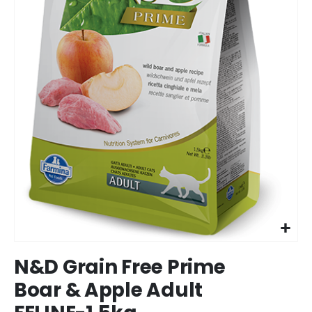
Ir
N&D Grain Free Prime
para
o
Boar & Apple Adult
início
da