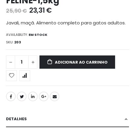
FELINE-1,5kg
galeria
23,31 €
25,90 €
de
imagens
Javali, maçã. Alimento completo para gatos adultos.
AVAILABILITY:
EM STOCK
SKU
203
ADICIONAR AO CARRINHO
DETALHES