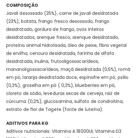
COMPOSIÇÃO
Javali desossado (25%), carne de javali desidratada
(23%), batata, frango fresco desossado, frango
desidratado, gordura de frango, ovos inteiros
desidratados, arenque fresco, arenque desidratado,
proteína animal hidrolisada, óleo de peixe, fibra vegetal
de ervilha, cenoura desidratada, farinha de alfafa
desidratada, inulina, frutooligossacarídeos,
mananoligossacarídeos, maçã desidratada (0,5%), romã
em pó, laranja desidratada doce, espinafre em pó, psílio
(0,3%), groselha em pó ( 0,3%), blueberries em pó,
cloreto de sódio, leveduras secas de cerveja, raiz de
cúrcuma (0,2%), glucosamina, sulfato de condroitina,
extrato de flor de Tagete (fonte de luteína).
ADITIVOS PARA KG
Aditivos nutricionais: Vitamina A 18000UI; Vitamina D3