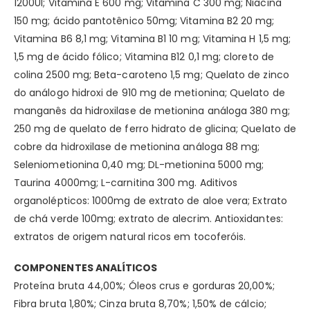
1200UI; Vitamina E 600 mg; Vitamina C 300 mg; Niacina
150 mg; ácido pantotênico 50mg; Vitamina B2 20 mg;
Vitamina B6 8,1 mg; Vitamina B1 10 mg; Vitamina H 1,5 mg;
1,5 mg de ácido fólico; Vitamina B12 0,1 mg; cloreto de
colina 2500 mg; Beta-caroteno 1,5 mg; Quelato de zinco
do análogo hidroxi de 910 mg de metionina; Quelato de
manganês da hidroxilase de metionina análoga 380 mg;
250 mg de quelato de ferro hidrato de glicina; Quelato de
cobre da hidroxilase de metionina análoga 88 mg;
Seleniometionina 0,40 mg; DL-metionina 5000 mg;
Taurina 4000mg; L-carnitina 300 mg. Aditivos
organolépticos: 1000mg de extrato de aloe vera; Extrato
de chá verde 100mg; extrato de alecrim. Antioxidantes:
extratos de origem natural ricos em tocoferóis.
COMPONENTES ANALÍTICOS
Proteína bruta 44,00%; Óleos crus e gorduras 20,00%;
Fibra bruta 1,80%; Cinza bruta 8,70%; 1,50% de cálcio;