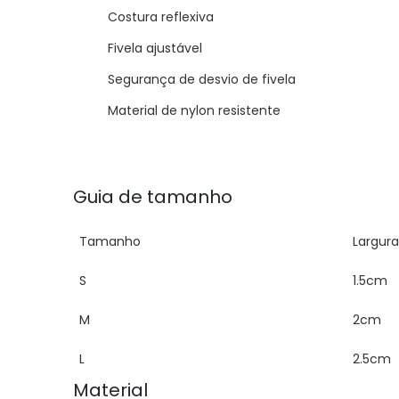
Costura reflexiva
Fivela ajustável
Segurança de desvio de fivela
Material de nylon resistente
Guia de tamanho
Tamanho
Largura
S
1.5cm
M
2cm
L
2.5cm
Material