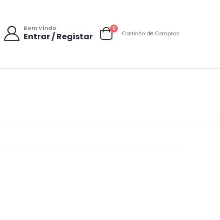
Bem vindo
items
0
Carrinho de Compras
Entrar / Registar
Carrinho