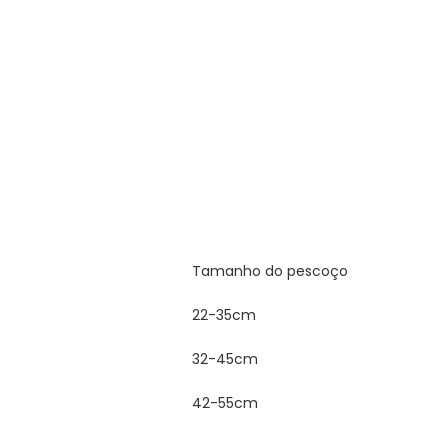
Tamanho do pescoço
22-35cm
32-45cm
42-55cm