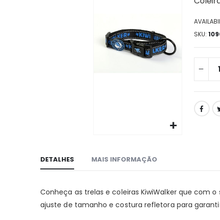
Coleir
da
galeria
AVAILABIL
de
imagens
SKU
109
Ir
para
DETALHES
MAIS INFORMAÇÃO
o
início
da
Conheça as trelas e coleiras KiwiWalker que com o 
galeria
de
ajuste de tamanho e costura refletora para garanti
imagens