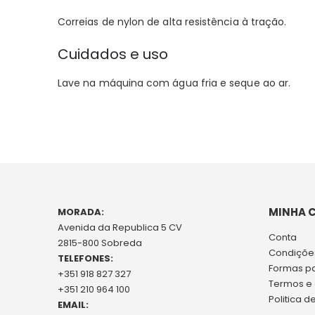
Correias de nylon de alta resistência à tração.
Cuidados e uso
Lave na máquina com água fria e seque ao ar.
MINHA 
MORADA:
Avenida da Republica 5 CV
Conta
2815-800 Sobreda
Condições
TELEFONES:
Formas p
+351 918 827 327
Termos e
+351 210 964 100
Politica d
EMAIL: