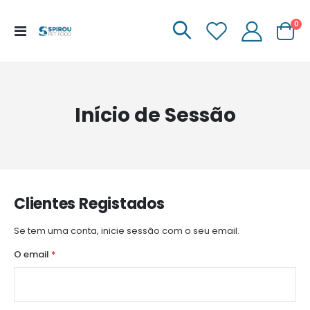
it
0
Menu
Carrinh
de
Navegação
Início de Sessão
Clientes Registados
Se tem uma conta, inicie sessão com o seu email.
O email