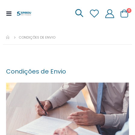
it
0
Menu
Carrinh
de
Navegação
CONDIÇÕES DE ENVIO
Condições de Envio