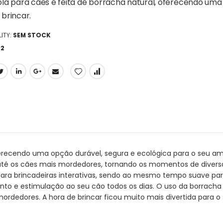
ola para cães é feita de borracha natural, oferecendo uma
 brincar.
ITY:
SEM STOCK
82
ferecendo uma opção durável, segura e ecológica para o seu ami
 até os cães mais mordedores, tornando os momentos de dive
para brincadeiras interativas, sendo ao mesmo tempo suave para
nto e estimulação ao seu cão todos os dias. O uso da borrach
rdedores. A hora de brincar ficou muito mais divertida para o