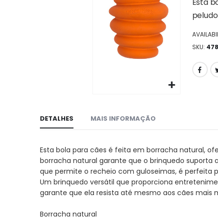
da
Esta b
galeria
peludo
de
imagens
AVAILABIL
SKU
47
Ir
para
DETALHES
MAIS INFORMAÇÃO
o
início
da
Esta bola para cães é feita em borracha natural, o
galeria
borracha natural garante que o brinquedo suporta
de
que permite o recheio com guloseimas, é perfeita 
imagens
Um brinquedo versátil que proporciona entretenime
garante que ela resista até mesmo aos cães mais mo
Borracha natural