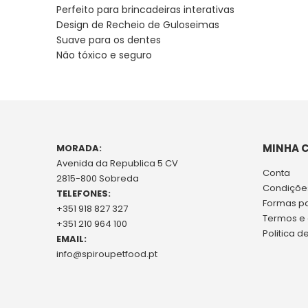
Perfeito para brincadeiras interativas
Design de Recheio de Guloseimas
Suave para os dentes
Não tóxico e seguro
MINHA 
MORADA:
Avenida da Republica 5 CV
Conta
2815-800 Sobreda
Condições
TELEFONES:
Formas p
+351 918 827 327
Termos e
+351 210 964 100
Politica d
EMAIL:
info@spiroupetfood.pt