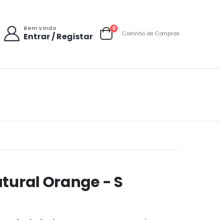
Bem vindo
items
0
Carrinho de Compras
Entrar / Registar
Carrinho
tural Orange - S