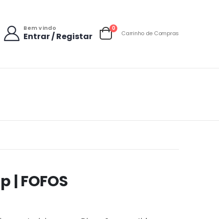
Bem vindo
items
0
Carrinho de Compras
Entrar / Registar
Carrinho
p | FOFOS