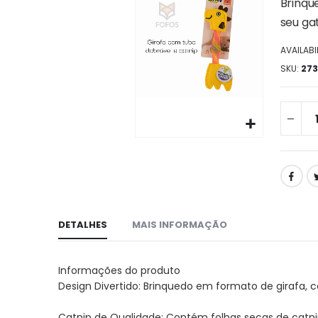
da
Brinqu
galeria
seu gat
de
imagens
AVAILABIL
SKU
273
Ir
para
o
início
da
galeria
DETALHES
MAIS INFORMAÇÃO
de
imagens
Informações do produto
Design Divertido: Brinquedo em formato de girafa,
Catnip de Qualidade: Contém folhas secas de catnip