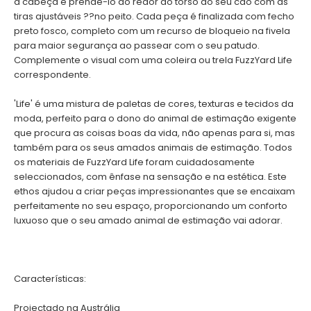
a cabeça e prendê-lo ao redor do torso do seu cão com as
tiras ajustáveis ??no peito. Cada peça é finalizada com fecho
preto fosco, completo com um recurso de bloqueio na fivela
para maior segurança ao passear com o seu patudo.
Complemente o visual com uma coleira ou trela FuzzYard Life
correspondente.
'Life' é uma mistura de paletas de cores, texturas e tecidos da
moda, perfeito para o dono do animal de estimação exigente
que procura as coisas boas da vida, não apenas para si, mas
também para os seus amados animais de estimação. Todos
os materiais de FuzzYard Life foram cuidadosamente
seleccionados, com ênfase na sensação e na estética. Este
ethos ajudou a criar peças impressionantes que se encaixam
perfeitamente no seu espaço, proporcionando um conforto
luxuoso que o seu amado animal de estimação vai adorar.
Características:
Projectado na Austrália