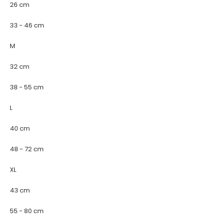
26 cm
33 - 46 cm
M
32 cm
38 - 55 cm
L
40 cm
48 - 72 cm
XL
43 cm
55 - 80 cm