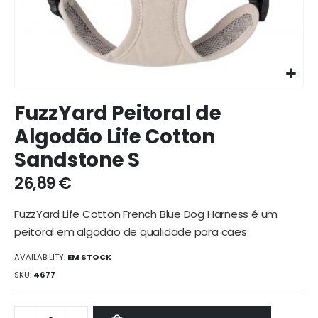
Ir
FuzzYard Peitoral de
para
o
Algodão Life Cotton
início
Sandstone S
da
galeria
26,89 €
de
imagens
FuzzYard Life Cotton French Blue Dog Harness é um
peitoral em algodão de qualidade para cães
AVAILABILITY:
EM STOCK
SKU
4677