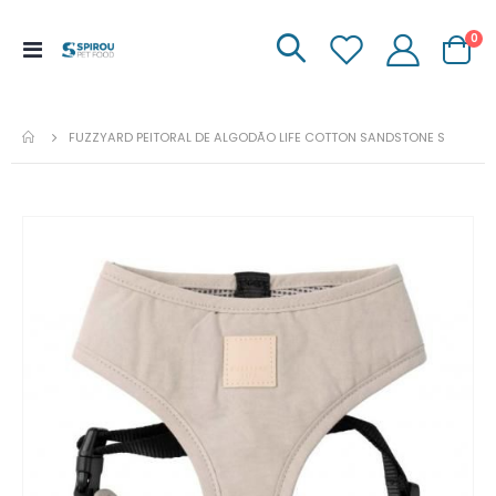
it
0
Menu
Carrinh
de
Navegação
FUZZYARD PEITORAL DE ALGODÃO LIFE COTTON SANDSTONE S
Ir
para
o
fim
da
galeria
de
imagens