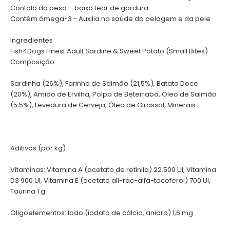
Contolo do peso – baixo teor de gordura
Contém ómega-3 - Auxilia na saúde da pelagem e da pele
Ingredientes
Fish4Dogs Finest Adult Sardine & Sweet Potato (Small Bites)
Composição:
Sardinha (26%), Farinha de Salmão (21,5%), Batata Doce
(20%), Amido de Ervilha, Polpa de Beterraba, Óleo de Salmão
(5,5%), Levedura de Cerveja, Óleo de Girassol, Minerais.
Aditivos (por kg):
Vitaminas: Vitamina A (acetato de retinila) 22.500 UI, Vitamina
D3 900 UI, Vitamina E (acetato all-rac-alfa-tocoferol) 700 UI,
Taurina 1 g.
Oligoelementos: Iodo (iodato de cálcio, anidro) 1,6 mg.