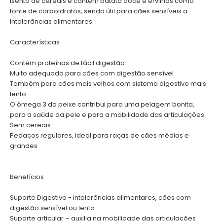
isento de cereais e contém batata doce e ervilhas como
fonte de carboidratos, sendo útil para cães sensíveis a
intolerâncias alimentares.
Características
Contém proteínas de fácil digestão
Muito adequado para cães com digestão sensível
Também para cães mais velhos com sistema digestivo mais
lento
O ómega 3 do peixe contribui para uma pelagem bonita,
para a saúde da pele e para a mobilidade das articulações
Sem cereais
Pedaços regulares, ideal para raças de cães médias e
grandes
Benefícios
Suporte Digestivo - intolerâncias alimentares, cães com
digestão sensível ou lenta
Suporte articular – auxilia na mobilidade das articulações