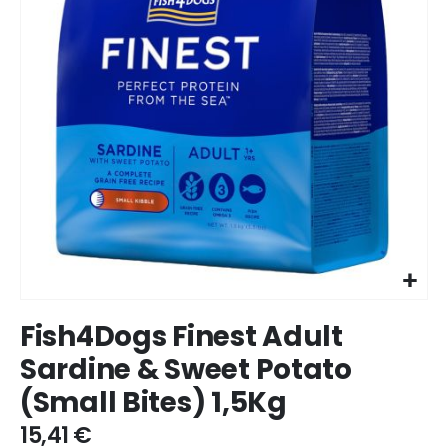
Ir
Fish4Dogs Finest Adult
para
o
Sardine & Sweet Potato
início
(Small Bites) 1,5Kg
da
galeria
15,41 €
de