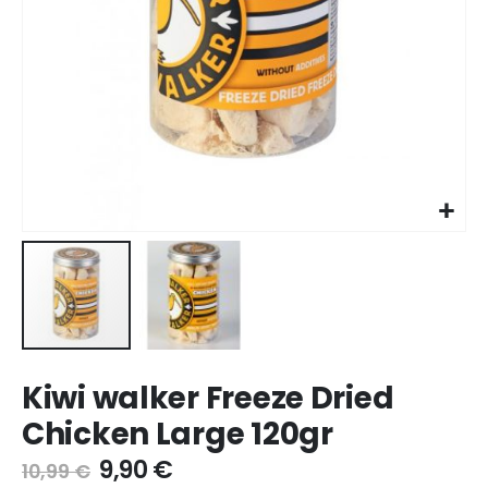
Ir
Kiwi walker Freeze Dried
para
o
Chicken Large 120gr
início
da
9,90 €
10,99 €
galeria