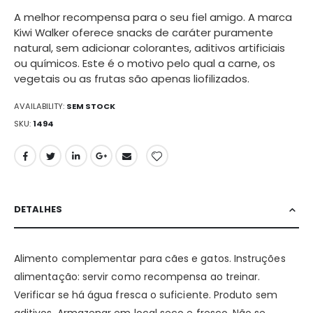
de
A melhor recompensa para o seu fiel amigo. A marca
imagens
Kiwi Walker oferece snacks de caráter puramente
natural, sem adicionar colorantes, aditivos artificiais
ou químicos. Este é o motivo pelo qual a carne, os
vegetais ou as frutas são apenas liofilizados.
AVAILABILITY:
SEM STOCK
SKU
1494
DETALHES
Alimento complementar para cães e gatos. Instruções
alimentação: servir como recompensa ao treinar.
Verificar se há água fresca o suficiente. Produto sem
aditivos. Armazenar em local seco e fresco. Não se