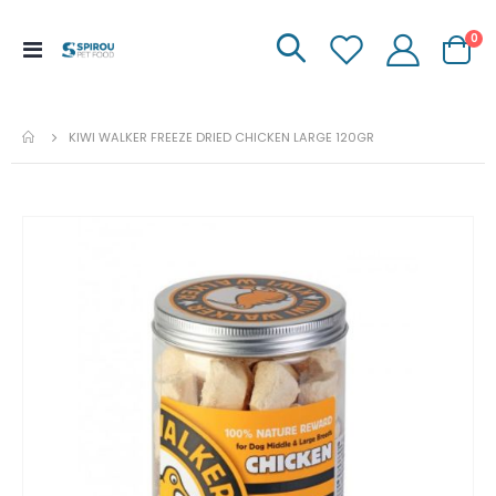
it
0
Menu
Carrinh
de
Navegação
KIWI WALKER FREEZE DRIED CHICKEN LARGE 120GR
Ir
para
o
fim
da
galeria
de
imagens