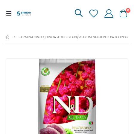
it
0
Menu
Carrinh
de
Navegação
FARMINA N&D QUINOA ADULT MAXI/MEDIUM NEUTERED PATO 12KG
Ir
para
o
fim
da
galeria
de
imagens