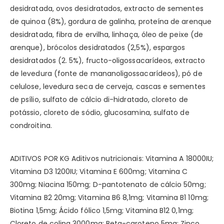
desidratada, ovos desidratados, extracto de sementes
de quinoa (8%), gordura de galinha, proteína de arenque
desidratada, fibra de ervilha, linhaça, óleo de peixe (de
arenque), brócolos desidratados (2,5%), espargos
desidratados (2. 5%), fructo-oligossacarídeos, extracto
de levedura (fonte de mananoligossacarídeos), pó de
celulose, levedura seca de cerveja, cascas e sementes
de psílio, sulfato de cálcio di-hidratado, cloreto de
potássio, cloreto de sódio, glucosamina, sulfato de
condroitina.
ADITIVOS POR KG Aditivos nutricionais: Vitamina A 18000IU;
Vitamina D3 1200IU; Vitamina E 600mg; Vitamina C
300mg; Niacina 150mg; D-pantotenato de cálcio 50mg;
Vitamina B2 20mg; Vitamina B6 8,1mg; Vitamina B1 10mg;
Biotina 1,5mg; Ácido fólico 1,5mg; Vitamina B12 0,1mg;
Cloreto de colina 3000mg; Beta-caroteno 5mg; Zinco