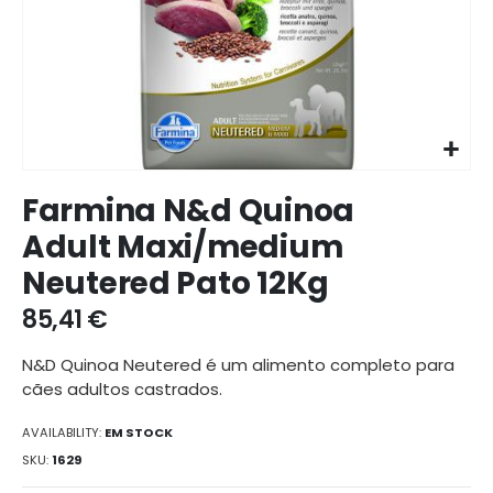
Ir
Farmina N&d Quinoa
para
o
Adult Maxi/medium
início
Neutered Pato 12Kg
da
galeria
85,41 €
de
imagens
N&D Quinoa Neutered é um alimento completo para
cães adultos castrados.
AVAILABILITY:
EM STOCK
SKU
1629