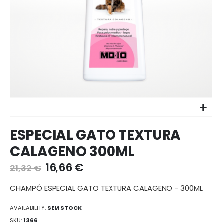
Ir
ESPECIAL GATO TEXTURA
para
o
CALAGENO 300ML
início
da
16,66 €
21,32 €
galeria
de
CHAMPÔ ESPECIAL GATO TEXTURA CALAGENO - 300ML
imagens
AVAILABILITY:
SEM STOCK
SKU
1366