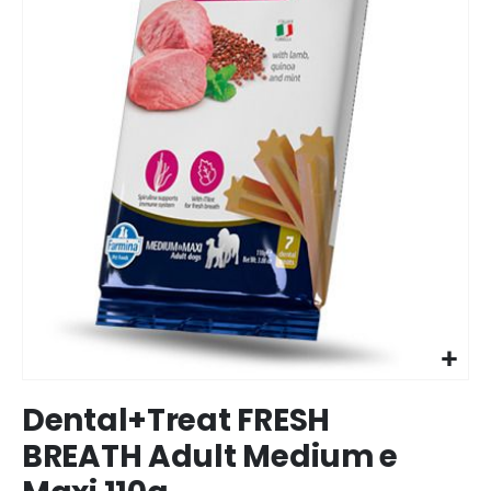
Ir
Dental+Treat FRESH
para
o
BREATH Adult Medium e
início
da