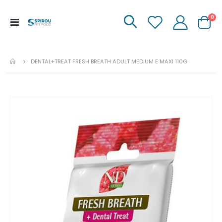
it
0
Menu
Carrinh
de
Navegação
DENTAL+TREAT FRESH BREATH ADULT MEDIUM E MAXI 110G
Ir
para
o
fim
da
galeria
de
imagens