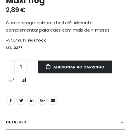
Maxi 110g
galeria
2,89 €
de
imagens
Com borrego, quinoa e hortelã. Alimento
complementar para cães com mais de 4 meses.
AVAILABILITY:
EM STOCK
SKU
2377
ADICIONAR AO CARRINHO
DETALHES