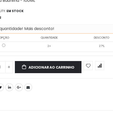
a Baunilha - 100ML
ITY:
EM STOCK
2
quantidade! Mais desconto!
OPÇÃO
QUANTIDADE
DESCONTO
2+
27%
ADICIONAR AO CARRINHO