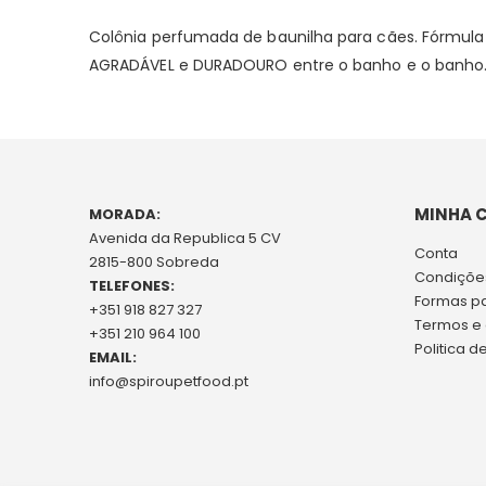
Colônia perfumada de baunilha para cães. Fórmula
AGRADÁVEL e DURADOURO entre o banho e o banho. R
MINHA 
MORADA:
Avenida da Republica 5 CV
Conta
2815-800 Sobreda
Condições
TELEFONES:
Formas p
+351 918 827 327
Termos e
+351 210 964 100
Politica d
EMAIL:
info@spiroupetfood.pt