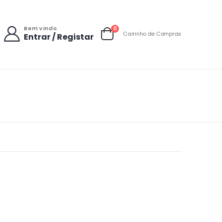
Bem vindo
items
0
Carrinho de Compras
Entrar / Registar
Carrinho