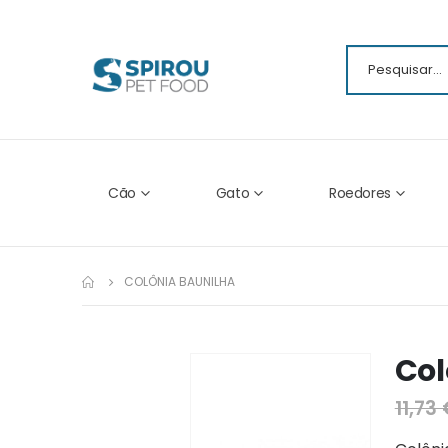
Cão
Gato
Roedores
COLÔNIA BAUNILHA
Col
Ir
para
11,73
o
fim