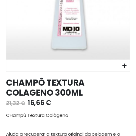
Ir
CHAMPÔ TEXTURA
para
o
COLAGENO 300ML
início
da
16,66 €
21,32 €
galeria
de
CHampù Textura Colàgeno
imagens
Ajuda a recuperar a textura original da pelagem e o