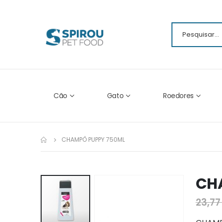
Cão
Gato
Roedores
CHAMPÔ PUPPY 750ML
CH
Ir
para
23,77
o
fim