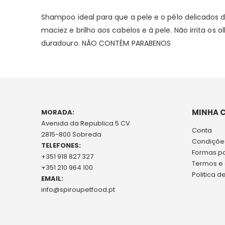
Shampoo ideal para que a pele e o pêlo delicados 
maciez e brilho aos cabelos e à pele. Não irrita os
duradouro. NÃO CONTÉM PARABENOS
MINHA 
MORADA:
Avenida da Republica 5 CV
Conta
2815-800 Sobreda
Condições
TELEFONES:
Formas p
+351 918 827 327
Termos e
+351 210 964 100
Politica d
EMAIL:
info@spiroupetfood.pt