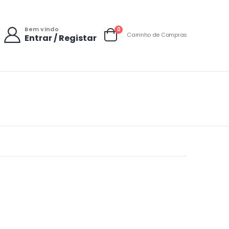
Bem vindo
items
0
Carrinho de Compras
Entrar / Registar
Carrinho