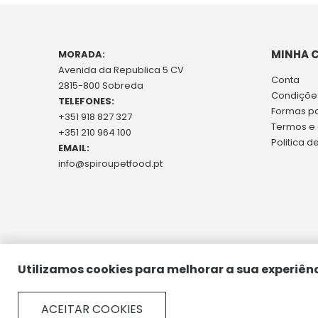
MINHA 
MORADA:
Avenida da Republica 5 CV
Conta
2815-800 Sobreda
Condições
TELEFONES:
Formas p
+351 918 827 327
Termos e
+351 210 964 100
Politica d
EMAIL:
info@spiroupetfood.pt
Utilizamos cookies para melhorar a sua experiênc
ACEITAR COOKIES