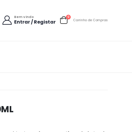
Bem vindo
items
0
Carrinho de Compras
Entrar / Registar
Carrinho
0ML