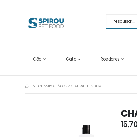
Cão
Gato
Roedores
CHAMPÔ CÃO GLACIAL WHITE 300ML
CH
Ir
para
15,7
o
fim