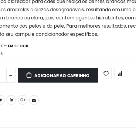
o clareador para cães que realça os dentes brancos mais
s amarelas e cinzas desagradáveis, resultando em uma co
m branca ou clara, pois contém agentes hidratantes, como
amento dos pelos e da pele. Para melhores resultados, 
do seu xampu e condicionador específicos.
ITY:
EM STOCK
23
ADICIONAR AO CARRINHO