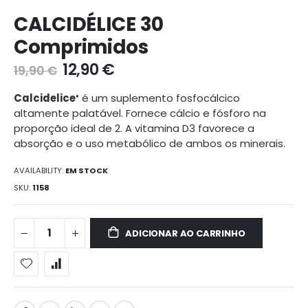
Ir
CALCIDÉLICE 30
para
o
Comprimidos
início
da
12,90 €
19,90 €
galeria
de
Calcidelice
é um suplemento fosfocálcico
®
imagens
altamente palatável. Fornece cálcio e fósforo na
proporção ideal de 2. A vitamina D3 favorece a
absorção e o uso metabólico de ambos os minerais.
AVAILABILITY:
EM STOCK
SKU
1158
ADICIONAR AO CARRINHO