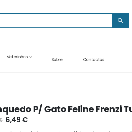
Veterinário
Sobre
Contactos
nquedo P/ Gato Feline Frenzi T
6,49 €
€