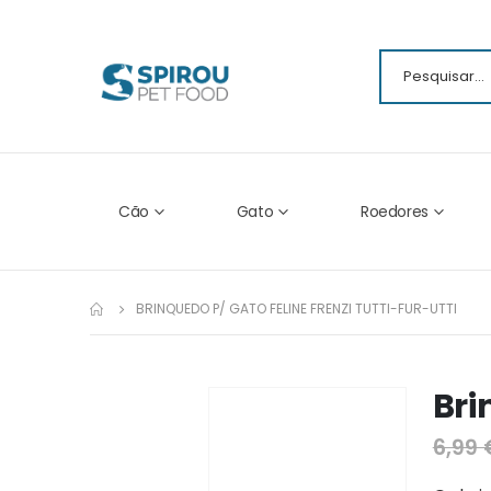
Cão
Gato
Roedores
BRINQUEDO P/ GATO FELINE FRENZI TUTTI-FUR-UTTI
Bri
Ir
para
6,99 
o
fim