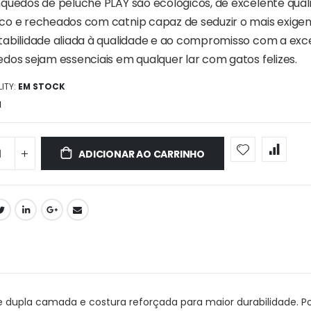
nquedos de peluche PLAY são ecológicos, de excelente qual
co e recheados com catnip capaz de seduzir o mais exige
tabilidade aliada à qualidade e ao compromisso com a exc
edos sejam essenciais em qualquer lar com gatos felizes.
ITY:
EM STOCK
1
ADICIONAR AO CARRINHO
de dupla camada e costura reforçada para maior durabilidade. P