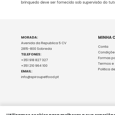
brinquedo deve ser fornecido sob supervisão do tut
imagens
MINHA 
MORADA:
Avenida da Republica 5 CV
Conta
2815-800 Sobreda
Condições
TELEFONES:
Formas p
+351 918 827 327
Termos e
+351 210 964 100
Politica d
EMAIL:
info@spiroupetfood.pt