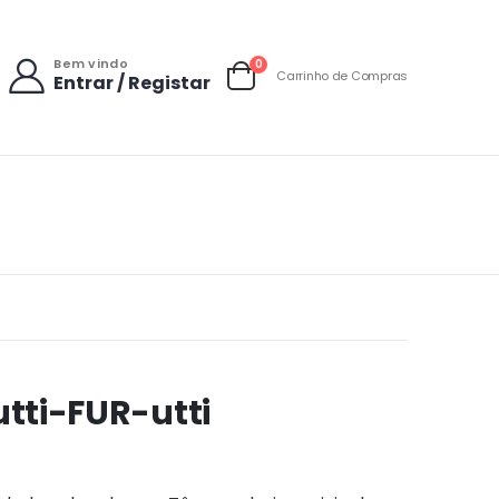
Bem vindo
items
0
Carrinho de Compras
Entrar / Registar
Carrinho
utti-FUR-utti