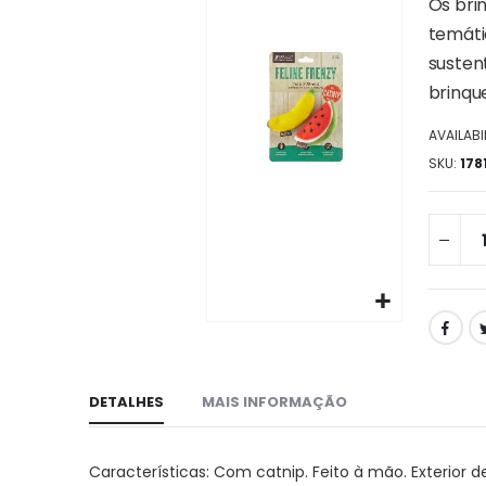
da
Os bri
galeria
temáti
de
susten
imagens
brinqu
AVAILABIL
SKU
178
Ir
para
o
DETALHES
MAIS INFORMAÇÃO
início
da
galeria
Características: Com catnip. Feito à mão. Exterior 
de