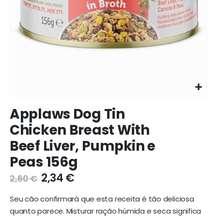
Ir
Applaws Dog Tin
para
o
Chicken Breast With
início
Beef Liver, Pumpkin e
da
galeria
Peas 156g
de
imagens
2,34 €
2,60 €
Seu cão confirmará que esta receita é tão deliciosa
quanto parece. Misturar ração húmida e seca significa