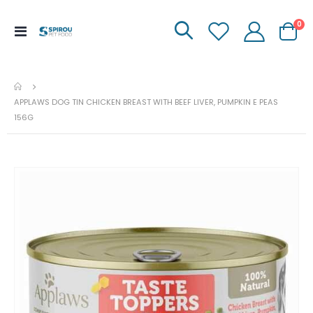
it
0
Menu
Carrinh
de
Navegação
APPLAWS DOG TIN CHICKEN BREAST WITH BEEF LIVER, PUMPKIN E PEAS
156G
Ir
para
o
fim
da
galeria
de
imagens