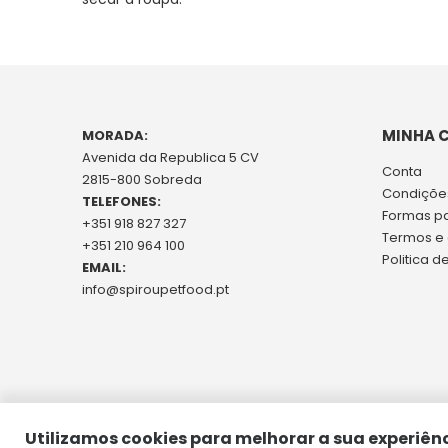
MINHA 
MORADA:
Avenida da Republica 5 CV
Conta
2815-800 Sobreda
Condições
TELEFONES:
Formas p
+351 918 827 327
Termos e
+351 210 964 100
Politica d
EMAIL:
info@spiroupetfood.pt
Utilizamos cookies para melhorar a sua experiênc