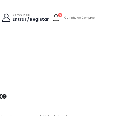
Bem vindo
items
0
Carrinho de Compras
Entrar / Registar
Carrinho
ke