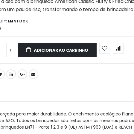
a asa com o brinquedo American Classic Fluffy's Fried Chick
m um pau de riso, transformando o tempo de brincadeir
ITY:
EM STOCK
6
ADICIONAR AO CARRINHO
orçada para maior durabilidade. O enchimento ecológico PlanetFi
 de AZO. Todos os brinquedos são feitos com os mesmos padrões
rinquedos EN71 - Parte 1 2 3 e 9 (UE) ASTM F963 (EUA) e REACH 