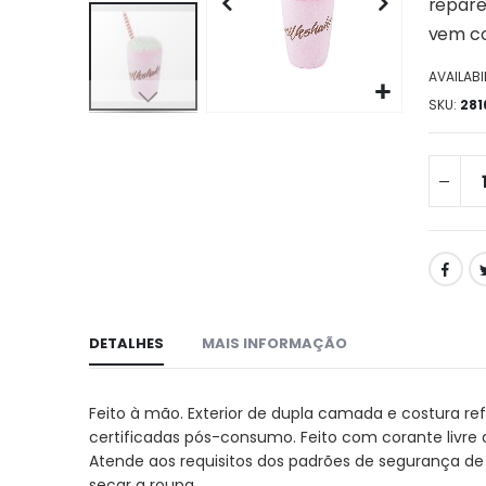
da
repare 
galeria
vem co
de
imagens
AVAILABIL
SKU
281
Ir
para
o
início
da
galeria
de
imagens
DETALHES
MAIS INFORMAÇÃO
Feito à mão. Exterior de dupla camada e costura ref
certificadas pós-consumo. Feito com corante livre
Atende aos requisitos dos padrões de segurança de b
secar a roupa.