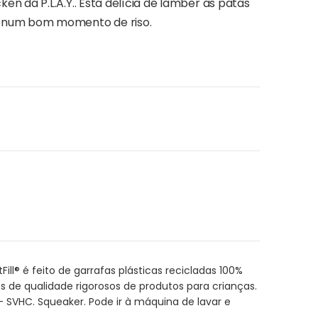
en da P.L.A.Y.. Esta delícia de lamber as patas
a num bom momento de riso.
ll® é feito de garrafas plásticas recicladas 100%
 de qualidade rigorosos de produtos para crianças.
- SVHC. Squeaker. Pode ir à máquina de lavar e