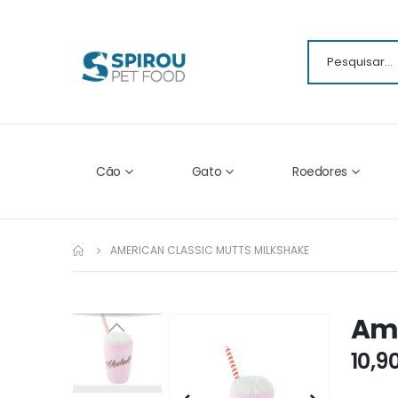
Cão
Gato
Roedores
AMERICAN CLASSIC MUTTS MILKSHAKE
Ame
Ir
para
10,9
o
fim