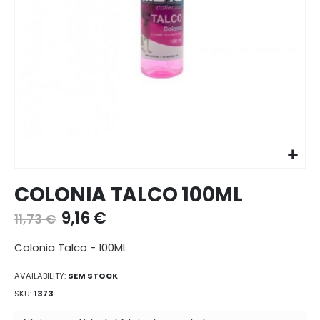
Ir
COLONIA TALCO 100ML
para
o
9,16 €
11,73 €
início
da
Colonia Talco - 100ML
galeria
de
AVAILABILITY:
SEM STOCK
imagens
SKU
1373